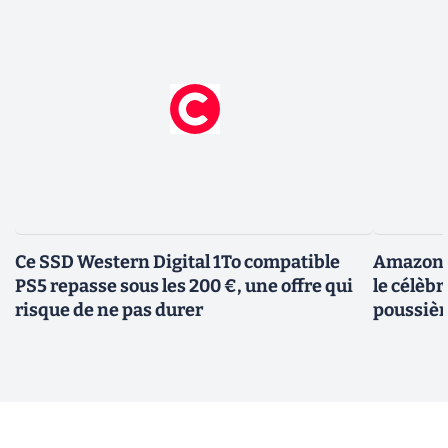
Ce SSD Western Digital 1To compatible
Amazon c
PS5 repasse sous les 200 €, une offre qui
le célèbr
risque de ne pas durer
poussièr