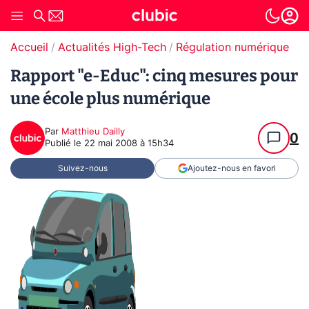
Accueil
Actualités High-Tech
Régulation numérique
Rapport "e-Educ": cinq mesures pour
une école plus numérique
Par
Matthieu Dailly
0
Publié le
22 mai 2008 à 15h34
Suivez-nous
Ajoutez-nous en favori