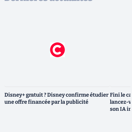
Disney+ gratuit ? Disney confirme étudier
Fini le c
une offre financée par la publicité
lancez-vo
son IA i