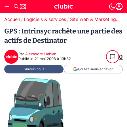
Accueil
Logiciels & services
Site web & Marketing Digital
GPS : Intrinsyc rachète une partie des
actifs de Destinator
Par
Alexandre Habian
0
Publié le
21 mai 2008 à 13h32
Suivez-nous
Ajoutez-nous en favori