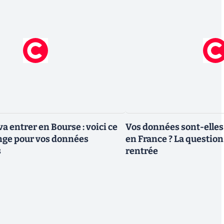
a entrer en Bourse : voici ce
Vos données sont-elles
nge pour vos données
en France ? La question 
s
rentrée