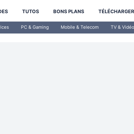
DES
TUTOS
BONS PLANS
TÉLÉCHARGE
vices
PC & Gaming
Mobile & Telecom
TV & Vidé