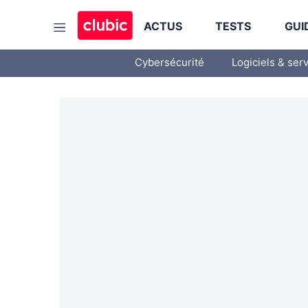
ACTUS
TESTS
GUI
Cybersécurité
Logiciels & ser