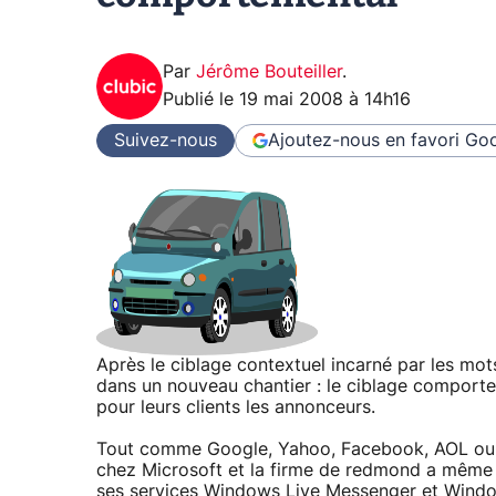
Par
Jérôme Bouteiller
.
Publié le
19 mai 2008 à 14h16
Suivez-nous
Ajoutez-nous en favori
Goo
Après le ciblage contextuel incarné par les mot
dans un nouveau chantier : le ciblage comporte
pour leurs clients les annonceurs.
Tout comme Google, Yahoo, Facebook, AOL ou e
chez Microsoft et la firme de redmond a même dé
ses services Windows Live Messenger et Windows