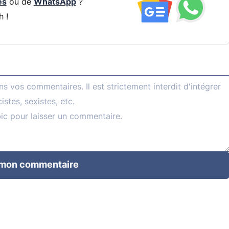
és
ou de
WhatsApp
?
h !
 mon commentaire