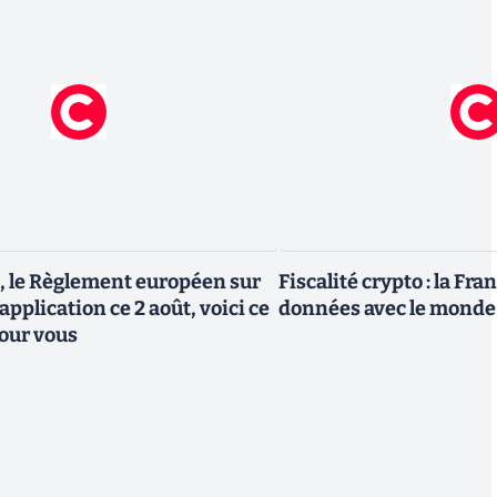
, le Règlement européen sur
Fiscalité crypto : la Fr
 application ce 2 août, voici ce
données avec le monde
our vous