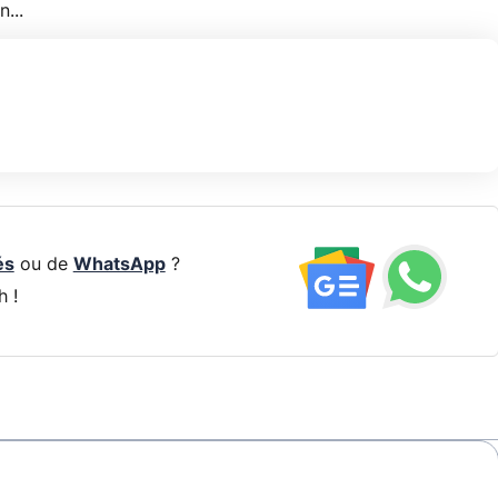
...
és
ou de
WhatsApp
?
h !