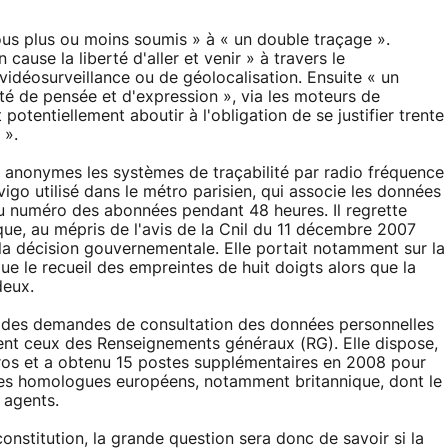
ous plus ou moins soumis » à « un double traçage ».
ause la liberté d'aller et venir » à travers le
déosurveillance ou de géolocalisation. Ensuite « un
té de pensée et d'expression », via les moteurs de
potentiellement aboutir à l'obligation de se justifier trente
 ».
ndre anonymes les systèmes de traçabilité par radio fréquence
igo utilisé dans le métro parisien, qui associe les données
au numéro des abonnées pendant 48 heures. Il regrette
que, au mépris de l'avis de la Cnil du 11 décembre 2007
la décision gouvernementale. Elle portait notamment sur la
ue le recueil des empreintes de huit doigts alors que la
deux.
7, des demandes de consultation des données personnelles
ment ceux des Renseignements généraux (RG). Elle dispose,
euros et a obtenu 15 postes supplémentaires en 2008 pour
 ses homologues européens, notamment britannique, dont le
 agents.
onstitution, la grande question sera donc de savoir si la