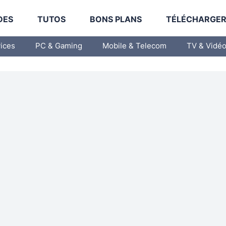
DES
TUTOS
BONS PLANS
TÉLÉCHARGE
vices
PC & Gaming
Mobile & Telecom
TV & Vidé