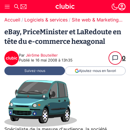
Accueil
Logiciels & services
Site web & Marketing Digital
eBay, PriceMinister et LaRedoute en
tête du e-commerce hexagonal
Par
Jérôme Bouteiller
0
Publié le
16 mai 2008 à 13h35
Suivez-nous
Ajoutez-nous en favori
Spécialiste de la mesure d'audience, la société