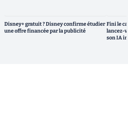
Disney+ gratuit ? Disney confirme étudier
Fini le c
une offre financée par la publicité
lancez-vo
son IA i