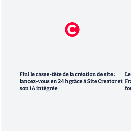
Fini le casse-tête de la création de site :
Le
lancez-vous en 24 h grâce à Site Creator et
Fr
son IA intégrée
fo