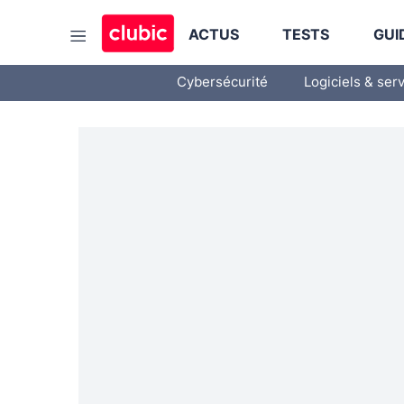
ACTUS
TESTS
GUI
Cybersécurité
Logiciels & ser