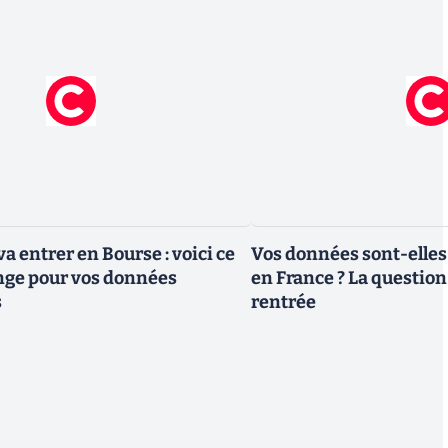
a entrer en Bourse : voici ce
Vos données sont-elles
nge pour vos données
en France ? La question 
s
rentrée