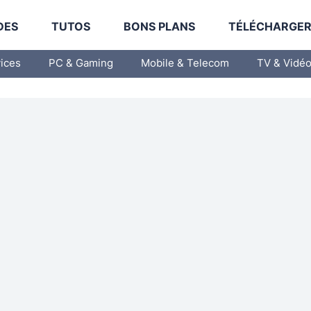
DES
TUTOS
BONS PLANS
TÉLÉCHARGE
vices
PC & Gaming
Mobile & Telecom
TV & Vidé