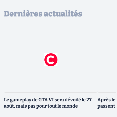
Dernières actualités
Le gameplay de GTA VI sera dévoilé le 27
Après le
août, mais pas pour tout le monde
passent 