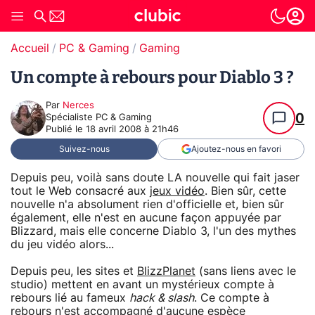
Accueil
PC & Gaming
Gaming
Un compte à rebours pour Diablo 3 ?
Par
Nerces
0
Spécialiste PC & Gaming
Publié le
18 avril 2008 à 21h46
Suivez-nous
Ajoutez-nous en favori
Depuis peu, voilà sans doute LA nouvelle qui fait jaser
tout le Web consacré aux
jeux vidéo
. Bien sûr, cette
nouvelle n'a absolument rien d'officielle et, bien sûr
également, elle n'est en aucune façon appuyée par
Blizzard, mais elle concerne Diablo 3, l'un des mythes
du jeu vidéo alors...
Depuis peu, les sites
et
BlizzPlanet
(sans liens avec le
studio) mettent en avant un mystérieux compte à
rebours lié au fameux
hack & slash
. Ce compte à
rebours n'est accompagné d'aucune espèce