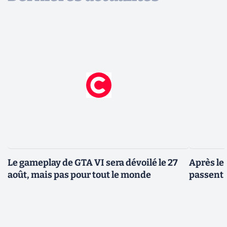
Le gameplay de GTA VI sera dévoilé le 27
Après le
août, mais pas pour tout le monde
passent 