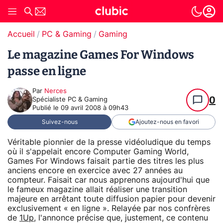
Accueil
PC & Gaming
Gaming
Le magazine Games For Windows
passe en ligne
Par
Nerces
0
Spécialiste PC & Gaming
Publié le
09 avril 2008 à 09h43
Suivez-nous
Ajoutez-nous en favori
Véritable pionnier de la presse vidéoludique du temps
où il s'appelait encore Computer Gaming World,
Games For Windows faisait partie des titres les plus
anciens encore en exercice avec 27 années au
compteur. Faisait car nous apprenons aujourd'hui que
le fameux magazine allait réaliser une transition
majeure en arrêtant toute diffusion papier pour devenir
exclusivement « en ligne ». Relayée par nos confrères
de
1Up
, l'annonce précise que, justement, ce contenu