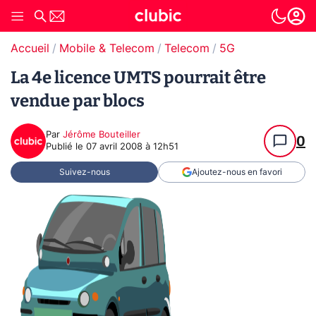
Accueil
Mobile & Telecom
Telecom
5G
La 4e licence UMTS pourrait être
vendue par blocs
Par
Jérôme Bouteiller
0
Publié le
07 avril 2008 à 12h51
Suivez-nous
Ajoutez-nous en favori