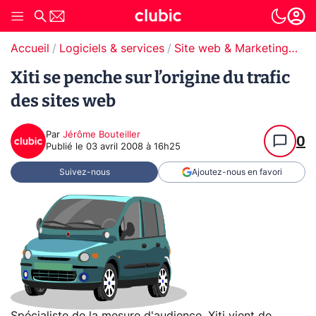
Accueil
Logiciels & services
Site web & Marketing Digital
Xiti se penche sur l’origine du trafic
des sites web
Par
Jérôme Bouteiller
0
Publié le
03 avril 2008 à 16h25
Suivez-nous
Ajoutez-nous en favori
Spécialiste de la mesure d'audience, Xiti vient de