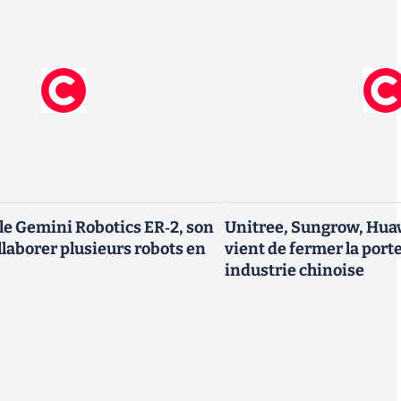
le Gemini Robotics ER‑2, son
Unitree, Sungrow, Hua
ollaborer plusieurs robots en
vient de fermer la port
industrie chinoise