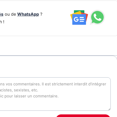
és
ou de
WhatsApp
?
h !