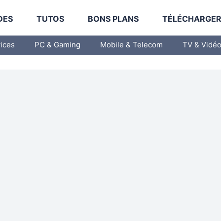
DES
TUTOS
BONS PLANS
TÉLÉCHARGE
vices
PC & Gaming
Mobile & Telecom
TV & Vidé