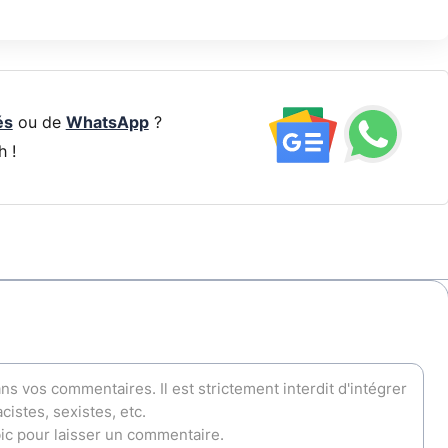
és
ou de
WhatsApp
?
h !