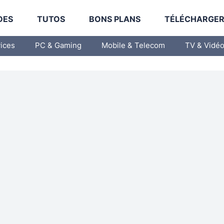
DES
TUTOS
BONS PLANS
TÉLÉCHARGE
vices
PC & Gaming
Mobile & Telecom
TV & Vidé