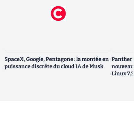
SpaceX, Google, Pentagone : la montée en
Panther L
puissance discrète du cloud IA de Musk
nouveau
Linux 7.