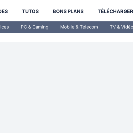
DES
TUTOS
BONS PLANS
TÉLÉCHARGE
vices
PC & Gaming
Mobile & Telecom
TV & Vidé