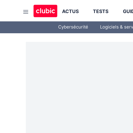
ACTUS
TESTS
GUI
Cybersécurité
Logiciels & ser