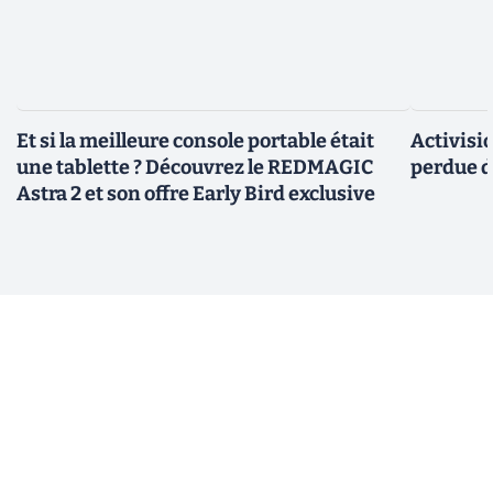
Et si la meilleure console portable était
Activisi
une tablette ? Découvrez le REDMAGIC
perdue d
Astra 2 et son offre Early Bird exclusive