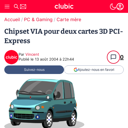
Accueil
PC & Gaming
Carte mère
Chipset VIA pour deux cartes 3D PCI-
Express
Par
Vincent
0
Publié le
13 août 2004 à 22h44
Suivez-nous
Ajoutez-nous en favori