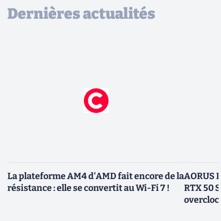
Dernières actualités
La plateforme AM4 d'AMD fait encore de la
AORUS In
résistance : elle se convertit au Wi-Fi 7 !
RTX 50 S
overcloc