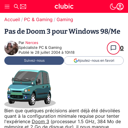
Accueil
PC & Gaming
Gaming
Pas de Doom 3 pour Windows 98/Me
Par
Nerces
0
Spécialiste PC & Gaming
Publié le
28 juillet 2004 à 10h18
Suivez-nous
Ajoutez-nous en favori
Bien que quelques précisions aient déjà été dévoilées
quant à la configuration minimale requise pour tenter
l'expérience
Doom 3
(processeur 1.5 GHz, 384 Mo de
mémoire et 2 Go de disque dur), il nous manque