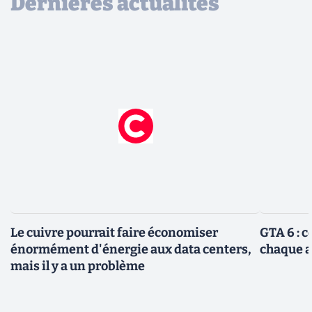
Dernières actualités
Le cuivre pourrait faire économiser
GTA 6 : 
énormément d'énergie aux data centers,
chaque 
mais il y a un problème