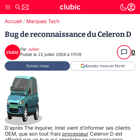
Accueil
Marques Tech
Bug de reconnaissance du Celeron D
Par
Julien
0
Publié le
22 juillet 2004 à 17h19
Suivez-nous
Ajoutez-nous en favori
D'après The Inquirer, Intel vient d'informer ses clients
OEM, que son tout frais
processeur
Celeron D est
affecté par un bug qui empèche sa reconaissance