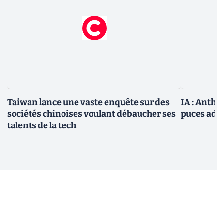
Taiwan lance une vaste enquête sur des
IA : Ant
sociétés chinoises voulant débaucher ses
puces ad
talents de la tech