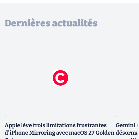
Dernières actualités
Apple lève trois limitations frustrantes
Gemini s
d'iPhone Mirroring avec macOS 27 Golden
désormai