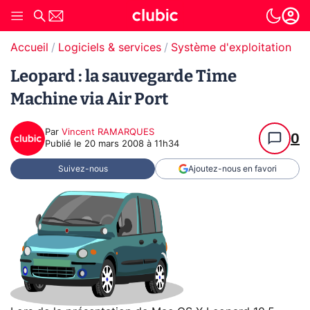
Accueil
Logiciels & services
Système d'exploitation (O
Leopard : la sauvegarde Time
Machine via Air Port
Par
Vincent RAMARQUES
0
Publié le
20 mars 2008 à 11h34
Suivez-nous
Ajoutez-nous en favori