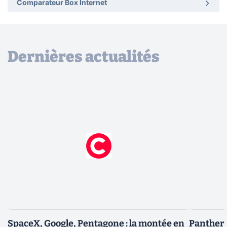
Comparateur Box Internet
Dernières actualités
SpaceX, Google, Pentagone : la montée en
Panther L