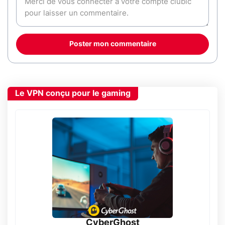
Poster mon commentaire
Le VPN conçu pour le gaming
CyberGhost