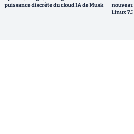
puissance discrète du cloud IA de Musk
nouveau
Linux 7.