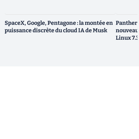
SpaceX, Google, Pentagone : la montée en
Panther L
puissance discrète du cloud IA de Musk
nouveau
Linux 7.