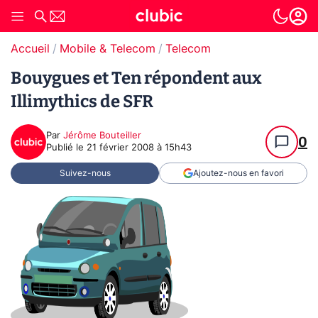
Accueil
Mobile & Telecom
Telecom
Bouygues et Ten répondent aux
Illimythics de SFR
Par
Jérôme Bouteiller
0
Publié le
21 février 2008 à 15h43
Suivez-nous
Ajoutez-nous en favori