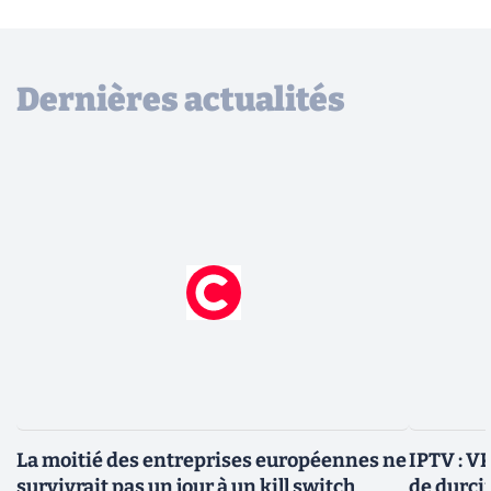
Dernières actualités
La moitié des entreprises européennes ne
IPTV : V
survivrait pas un jour à un kill switch
de durci