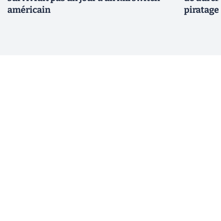
américain
piratage 