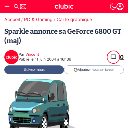
Accueil
PC & Gaming
Carte graphique
Sparkle annonce sa GeForce 6800 GT
(maj)
Par
Vincent
0
Publié le
11 juin 2004 à 16h36
Suivez-nous
Ajoutez-nous en favori