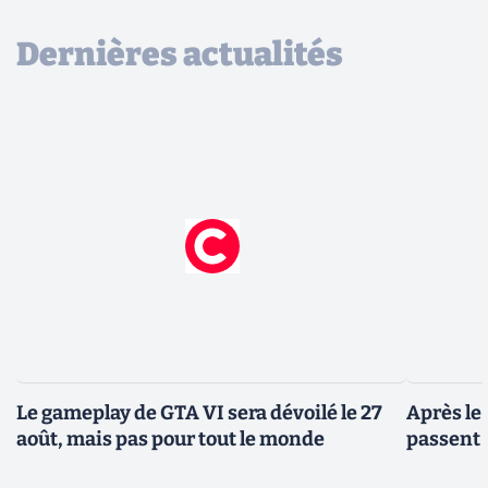
Dernières actualités
Le gameplay de GTA VI sera dévoilé le 27
Après le
août, mais pas pour tout le monde
passent 