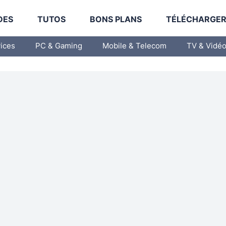
DES
TUTOS
BONS PLANS
TÉLÉCHARGE
vices
PC & Gaming
Mobile & Telecom
TV & Vidé