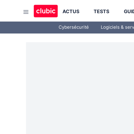
ACTUS
TESTS
GUI
Cybersécurité
Logiciels & ser