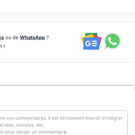
és
ou de
WhatsApp
?
h !