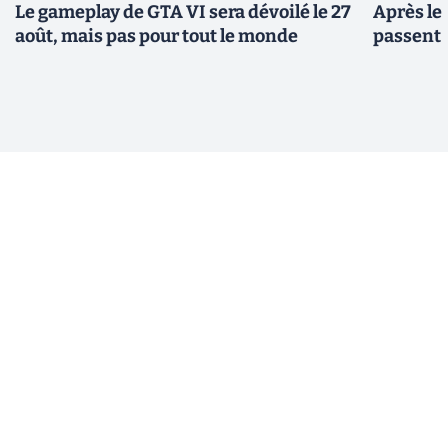
Le gameplay de GTA VI sera dévoilé le 27
Après le
août, mais pas pour tout le monde
passent 