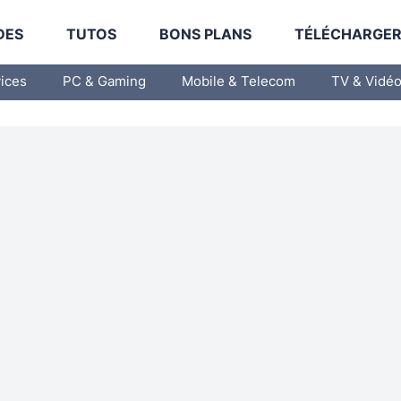
DES
TUTOS
BONS PLANS
TÉLÉCHARGE
vices
PC & Gaming
Mobile & Telecom
TV & Vidé