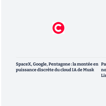
SpaceX, Google, Pentagone : la montée en
Pa
puissance discrète du cloud IA de Musk
no
Li