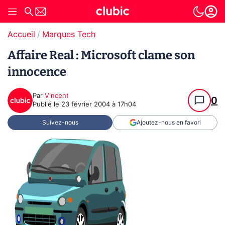
Accueil
Marques Tech
Affaire Real : Microsoft clame son
innocence
Par
Vincent
0
Publié le
23 février 2004 à 17h04
Suivez-nous
Ajoutez-nous en favori