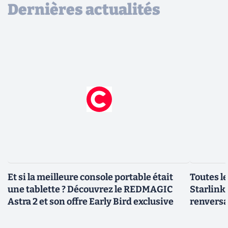
Dernières actualités
Et si la meilleure console portable était
Toutes l
une tablette ? Découvrez le REDMAGIC
Starlink 
Astra 2 et son offre Early Bird exclusive
renversa