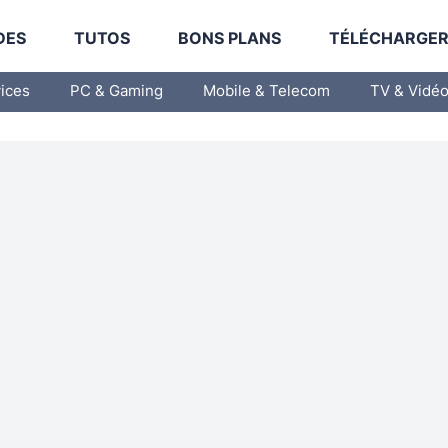
DES
TUTOS
BONS PLANS
TÉLÉCHARGE
vices
PC & Gaming
Mobile & Telecom
TV & Vidé