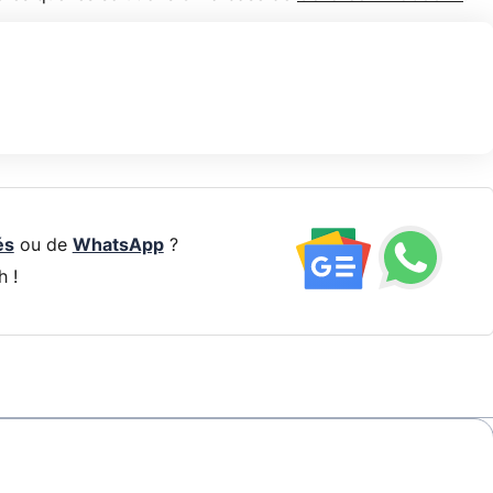
és
ou de
WhatsApp
?
h !