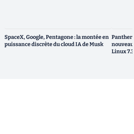
SpaceX, Google, Pentagone : la montée en
Panther L
puissance discrète du cloud IA de Musk
nouveau
Linux 7.