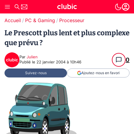
Accueil
PC & Gaming
Processeur
Le Prescott plus lent et plus complexe
que prévu ?
Par
Julien
0
Publié le
22 janvier 2004 à 10h46
Suivez-nous
Ajoutez-nous en favori