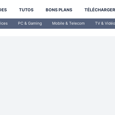
DES
TUTOS
BONS PLANS
TÉLÉCHARGE
vices
PC & Gaming
Mobile & Telecom
TV & Vidé