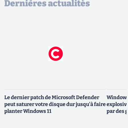
Dernières actualités
Le dernier patch de Microsoft Defender
Windows 
peut saturer votre disque dur jusqu’à faire
explosiv
planter Windows 11
par des 