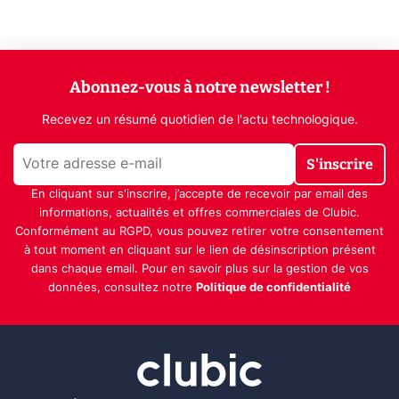
Abonnez-vous à notre newsletter !
Recevez un résumé quotidien de l'actu technologique.
S'inscrire
En cliquant sur s'inscrire, j’accepte de recevoir par email des
informations, actualités et offres commerciales de Clubic.
Conformément au RGPD, vous pouvez retirer votre consentement
à tout moment en cliquant sur le lien de désinscription présent
dans chaque email. Pour en savoir plus sur la gestion de vos
données, consultez notre
Politique de confidentialité