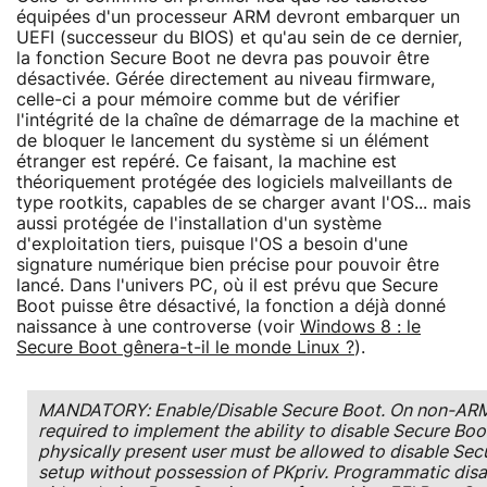
équipées d'un processeur ARM devront embarquer un
UEFI (successeur du BIOS) et qu'au sein de ce dernier,
la fonction Secure Boot ne devra pas pouvoir être
désactivée. Gérée directement au niveau firmware,
celle-ci a pour mémoire comme but de vérifier
l'intégrité de la chaîne de démarrage de la machine et
de bloquer le lancement du système si un élément
étranger est repéré. Ce faisant, la machine est
théoriquement protégée des logiciels malveillants de
type rootkits, capables de se charger avant l'OS... mais
aussi protégée de l'installation d'un système
d'exploitation tiers, puisque l'OS a besoin d'une
signature numérique bien précise pour pouvoir être
lancé. Dans l'univers PC, où il est prévu que Secure
Boot puisse être désactivé, la fonction a déjà donné
naissance à une controverse (voir
Windows 8 : le
Secure Boot gênera-t-il le monde Linux ?
).
MANDATORY: Enable/Disable Secure Boot. On non-ARM s
required to implement the ability to disable Secure Boo
physically present user must be allowed to disable Sec
setup without possession of PKpriv. Programmatic disa