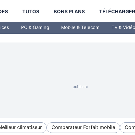
DES
TUTOS
BONS PLANS
TÉLÉCHARGE
vices
PC & Gaming
Mobile & Telecom
TV & Vidé
Meilleur climatiseur
Comparateur Forfait mobile
Comp