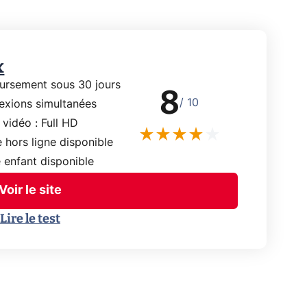
x
rsement sous 30 jours
8
/ 10
exions simultanées
 vidéo : Full HD
 hors ligne disponible
 enfant disponible
Voir le site
Lire le test