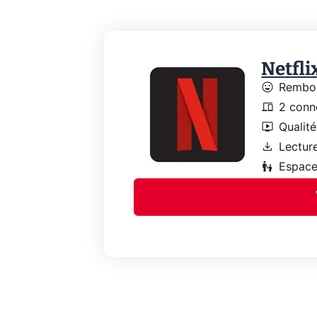
Netfli
mood
Rembou
devices
2 conn
live_tv
Qualité
download
Lecture
escalator_warning
Espace