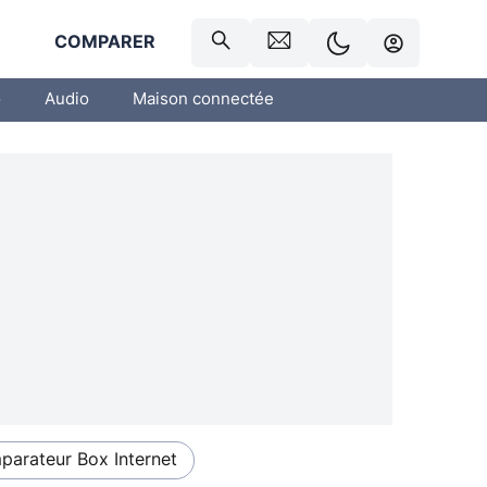
R
COMPARER
o
Audio
Maison connectée
arateur Box Internet