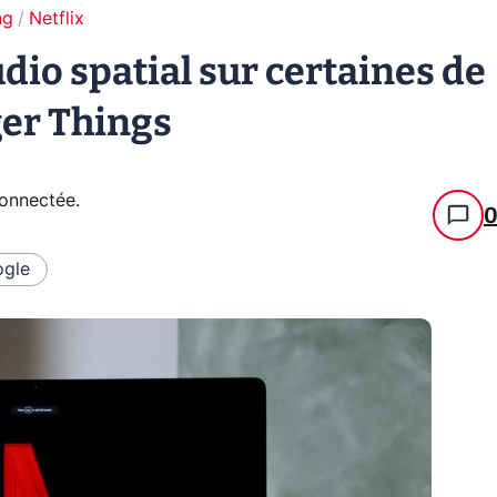
ng
Netflix
udio spatial sur certaines de
ger Things
connectée
.
gle