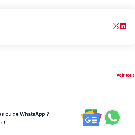
150€
e vous
xAI attaque la
remb
vez sur
Google tease
loi anti-
sur v
vigation
son Pixel 11
dénudement
nouv
Voir tout
 !
Pro
par IA
smart
és
ou de
WhatsApp
?
h !