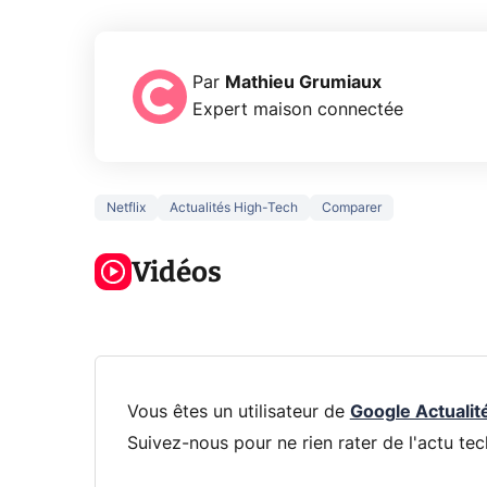
Par
Mathieu Grumiaux
Expert maison connectée
Netflix
Actualités High-Tech
Comparer
3 écrans en 1
5 générations
Ce qu
pour 319€ ?
de jeux dans
ne sa
Voici L'AOC
Vidéos
la prochaine
la na
CQ32G4ZA !
Xbox !
privée
Vous êtes un utilisateur de
Google Actualit
Suivez-nous pour ne rien rater de l'actu tec