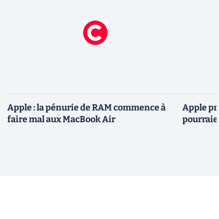
Apple : la pénurie de RAM commence à
Apple pré
faire mal aux MacBook Air
pourraie