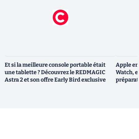
Et si la meilleure console portable était
Apple en
une tablette ? Découvrez le REDMAGIC
Watch, et
Astra 2 et son offre Early Bird exclusive
préparat