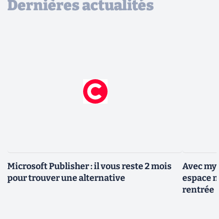
Dernières actualités
Microsoft Publisher : il vous reste 2 mois
Avec my k
pour trouver une alternative
espace n
rentrée