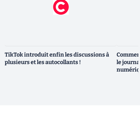
TikTok introduit enfin les discussions à
Comment 
plusieurs et les autocollants !
le journ
numériq