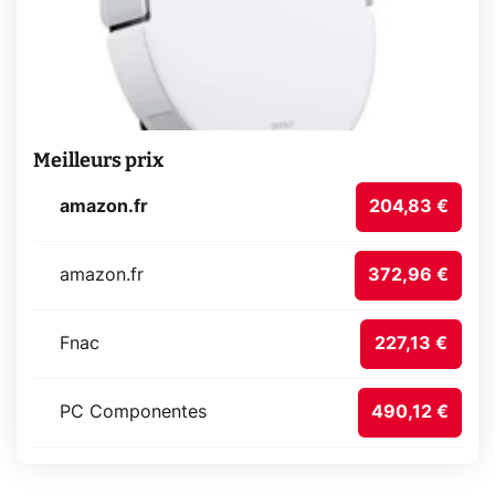
Meilleurs prix
amazon.fr
204,83 €
amazon.fr
372,96 €
Fnac
227,13 €
PC Componentes
490,12 €