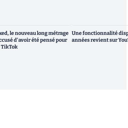
ed, le nouveau long métrage
Une fonctionnalité dis
accusé d'avoir été pensé pour
années revient sur Yo
 TikTok