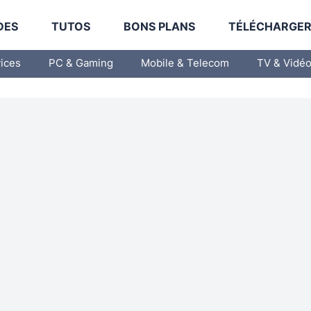
DES
TUTOS
BONS PLANS
TÉLÉCHARGE
vices
PC & Gaming
Mobile & Telecom
TV & Vidé