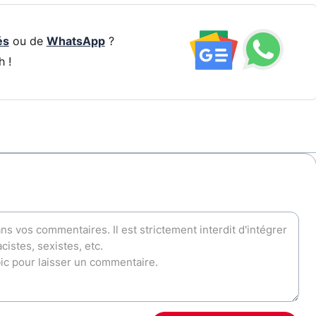
és
ou de
WhatsApp
?
h !