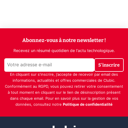
Abonnez-vous à notre newsletter !
Recevez un résumé quotidien de l'actu technologique.
S'inscrire
En cliquant sur s'inscrire, j’accepte de recevoir par email des
informations, actualités et offres commerciales de Clubic.
Conformément au RGPD, vous pouvez retirer votre consentement
à tout moment en cliquant sur le lien de désinscription présent
dans chaque email. Pour en savoir plus sur la gestion de vos
données, consultez notre
Politique de confidentialité