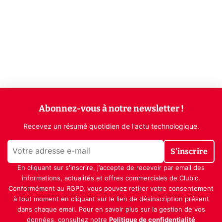
Abonnez-vous à notre newsletter !
Recevez un résumé quotidien de l'actu technologique.
S'inscrire
En cliquant sur s'inscrire, j’accepte de recevoir par email des
informations, actualités et offres commerciales de Clubic.
Conformément au RGPD, vous pouvez retirer votre consentement
à tout moment en cliquant sur le lien de désinscription présent
dans chaque email. Pour en savoir plus sur la gestion de vos
données, consultez notre
Politique de confidentialité