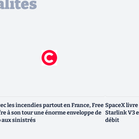
lités
ec les incendies partout en France, Free
SpaceX livre
fre à son tour une énorme enveloppe de
Starlink V3 e
 aux sinistrés
débit