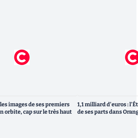
 les images de ses premiers
1,1 milliard d'euros : l'
n orbite, cap sur le très haut
de ses parts dans Oran