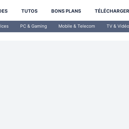
DES
TUTOS
BONS PLANS
TÉLÉCHARGE
vices
PC & Gaming
Mobile & Telecom
TV & Vidé