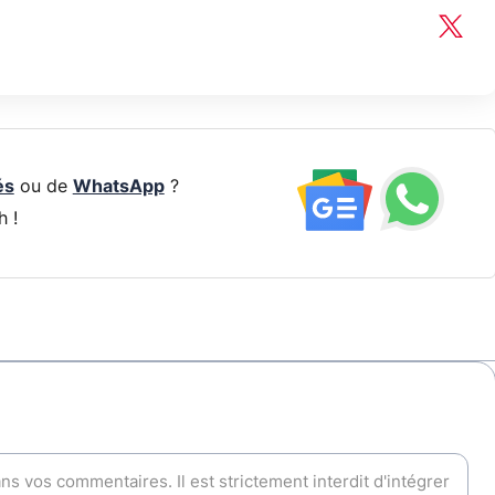
és
ou de
WhatsApp
?
h !