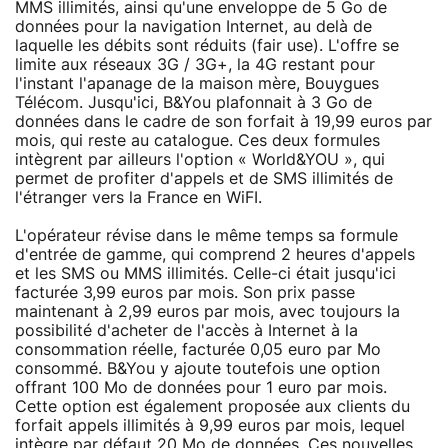
MMS illimités, ainsi qu'une enveloppe de 5 Go de
données pour la navigation Internet, au delà de
laquelle les débits sont réduits (fair use). L'offre se
limite aux réseaux 3G / 3G+, la 4G restant pour
l'instant l'apanage de la maison mère, Bouygues
Télécom. Jusqu'ici, B&You plafonnait à 3 Go de
données dans le cadre de son forfait à 19,99 euros par
mois, qui reste au catalogue. Ces deux formules
intègrent par ailleurs l'option « World&YOU », qui
permet de profiter d'appels et de SMS illimités de
l'étranger vers la France en WiFI.
L'opérateur révise dans le même temps sa formule
d'entrée de gamme, qui comprend 2 heures d'appels
et les SMS ou MMS illimités. Celle-ci était jusqu'ici
facturée 3,99 euros par mois. Son prix passe
maintenant à 2,99 euros par mois, avec toujours la
possibilité d'acheter de l'accès à Internet à la
consommation réelle, facturée 0,05 euro par Mo
consommé. B&You y ajoute toutefois une option
offrant 100 Mo de données pour 1 euro par mois.
Cette option est également proposée aux clients du
forfait appels illimités à 9,99 euros par mois, lequel
intègre par défaut 20 Mo de données. Ces nouvelles