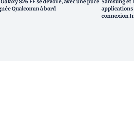
 Galaxy S26 FE se dévoile, avec une puce
Samsung et L
gnée Qualcomm à bord
applications 
connexion In
ewsletter !
En cliquant sur s'inscrire, j’accepte
offres commerciales de Clubic. Co