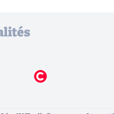
lités