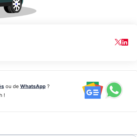
és
ou de
WhatsApp
?
h !