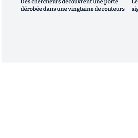
Des chercheurs découvrent une porte
Le
dérobée dans une vingtaine de routeurs
si
Abonnez-vous à notre n