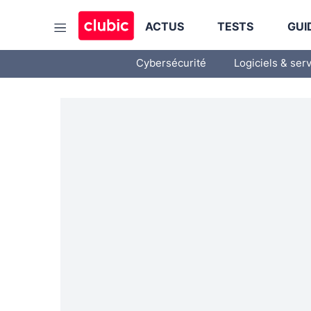
ACTUS
TESTS
GUI
Cybersécurité
Logiciels & ser