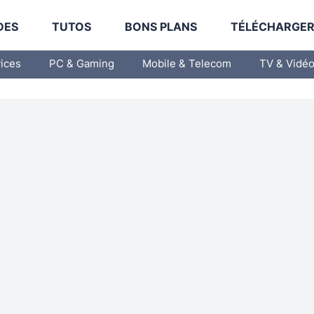
DES
TUTOS
BONS PLANS
TÉLÉCHARGE
vices
PC & Gaming
Mobile & Telecom
TV & Vidé