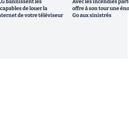
G bannissent les
Avec les incendies part
capables de louer la
offre à son tour une é
ternet de votre téléviseur
Go aux sinistrés
S'inscrire
 de recevoir par email des informations, actualités et
nformément au RGPD, vous pouvez retirer votre