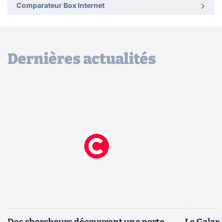
Comparateur Box Internet
Dernières actualités
Des chercheurs découvrent une porte
Le Galax